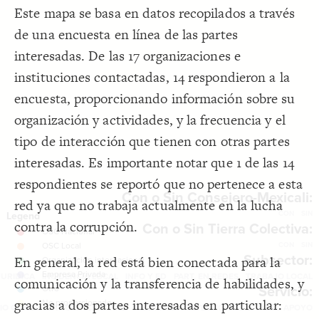
;
"Sin"
: 
label
19
Filter
(custom)
Este mapa se basa en datos recopilados a través
CONSEJERO DE INTEGRIDAD 
!=
"Label"
[
  selector: 
20
;
]
DE MEXICALI"
Filter
by "
Subsectores
"
de una encuesta en línea de las partes
}
21
}
22
Filter
by "
Servicios
"
interesadas. De las 17 organizaciones e
23
{
  filter 
24
Filter
by "
Tipos Relaciones
"
instituciones contactadas, 14 respondieron a la
;
"Con o Sin Tierra Colectiva:"
: 
title
25
  target: element;
26
Filter
by "
Frecuencia texto
"
  as: labels;
27
encuesta, proporcionando información sobre su
  multiple: false;
28
SNA Dashboard
;
"Sin"
, 
"Con"
  only: 
29
organización y actividades, y la frecuencia y el
LES
;
10
: 
font-size
30
: show-all;
default
31
Decorate Elements
tipo de interacción que tienen con otras partes
32
{
option
33
Decorate Connections
interesadas. Es importante notar que 1 de las 14
;
"Con"
: 
label
34
;
]
""
!=
"Label"
[
  selector: 
35
element["tipo org"="OSC Nacional"]
respondientes se reportó que no pertenece a esta
: true;
default
36
}
37
Con o Sin Consejero-Mexicali:
element["tipo org"="OSC Local"]
red ya que no trabaja actualmente en la lucha
38
{
option
39
CON
SIN
element["tipo org"="Organización internacional"]
contra la corrupción.
;
"Sin"
: 
label
40
Con o Sin Tierra Colectiva:
]
"Tierra Colectiva A.C."
!=
"Label"
[
  selector: 
41
element["tipo org"="Empresa privada"]
}
42
CON
SIN
}
43
Subsector:
En general, la red está bien conectada para la
element["tipo org"="Otro"]
44
{
  filter 
45
JURIDICA
INCIDENCIA LOCAL
You've made changes to this view
You've made changes to this view
INFO Y ED
PART. EN REDES
TRABAJO LOCAL
REVERT
REVERT
comunicación y la transferencia de habilidades, y
;
"Subsector:"
: 
title
46
element["tipo org"="No proporcionado"]
Servicio:
  target: element;
47
gracias a dos partes interesadas en particular:
;
"Subsectores"
  by: 
48
SWITCH TO
EDITOR
ADVANCED
ADVANCED
SWITCH TO
connection
EDITOR
IO CONDUCTA
CAPACITACIÓN
INCIDENCIA
INVESTIGACIÓN
OTRO APOYO
  as: labels;
49