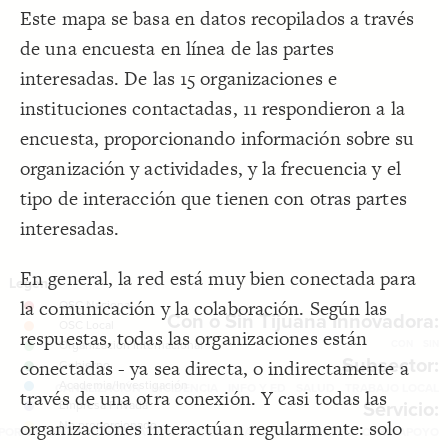
;
"Sin"
: 
label
19
Filter
by "
subsectores
"
Este mapa se basa en datos recopilados a través
;
]
"Tijuana Innovadora"
!=
"Label"
[
  selector: 
20
}
21
Filter
by "
servicios
"
de una encuesta en línea de las partes
}
22
23
Filter
by "
types
"
interesadas. De las 15 organizaciones e
{
  filter 
24
;
"Subsector:"
: 
title
25
Filter
by "
Frecuencia texto
"
instituciones contactadas, 11 respondieron a la
  target: element;
26
;
"subsectores"
  by: 
27
SNA Dashboard
  as: labels;
28
encuesta, proporcionando información sobre su
LES
  multiple: true;
29
: show-all;
default
30
organización y actividades, y la frecuencia y el
Decorate Elements
}
31
32
Decorate Connections
tipo de interacción que tienen con otras partes
{
  filter 
33
;
"Servicio:"
: 
title
34
element["tipo org"="OSC Nacional"]
interesadas.
  target: element;
35
;
"servicios"
  by: 
36
element["tipo org"="OSC Local"]
  as: labels;
37
  multiple: true;
38
En general, la red está muy bien conectada para
element["tipo org"="Organización internacional"]
: show-all;
default
39
}
40
la comunicación y la colaboración. Según las
element["tipo org"="Oficina/agencia de gobierno"]
}
41
Con o Sin Tijuana Innovadora:
42
respuestas, todas las organizaciones están
element["tipo org"="Institución Académica/Investigación"]
{
  top-right 
43
CON
SIN
{
  filter 
44
Subsector:
conectadas - ya sea directa, o indirectamente a
;
"Tipo Relación"
: 
title
45
element["tipo org"="Empresa privada"]
  target: connection;
46
CANALIZACIÓN
You've made changes to this view
You've made changes to this view
INCIDENCIA
INFO Y ED
SALUD
TRABAJO LOCAL
REVERT
REVERT
través de una otra conexión. Y casi todas las
;
"types"
  by: 
47
element["tipo org"="No proporcionado"]
Servicio:
  as: labels;
48
organizaciones interactúan regularmente: solo
  multiple: true;
49
SWITCH TO
EDITOR
ADVANCED
ADVANCED
SWITCH TO
EDITOR
connection
PORTAMIENTO
CAPACITACIÓN
INCIDENCIA
INVESTIGACIÓN
OTRO APOYO
: show-all;
default
50