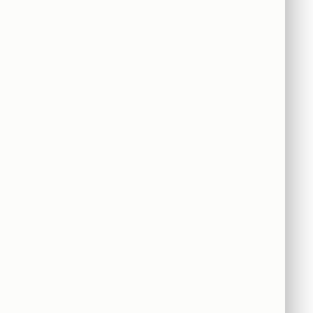
ustom control
ate Elements
ate Connections