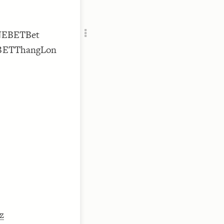
Add c
RULES
Decor
INEBETBet
Decor
BETThangLon
z