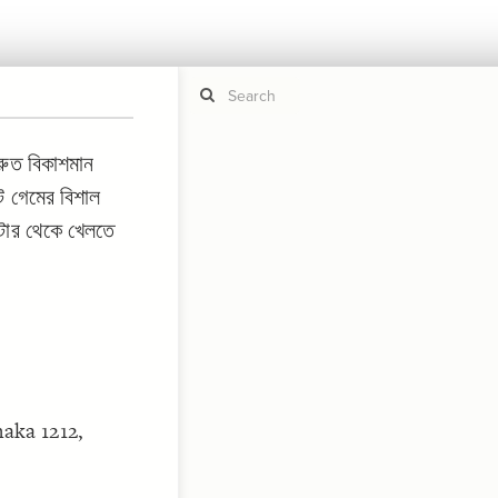
ুত বিকাশমান
লট গেমের বিশাল
If y
STYLE
guide to
উটার থেকে খেলতে
Size b
Color 
Shape
Custo
STRUCTU
Conne
Filter
aka 1212,
Showc
More
CONTROL