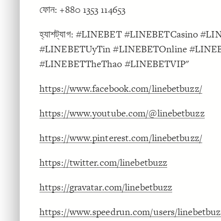
ফোন: +880 1353 114653
হ্যাশট্যাগ: #LINEBET #LINEBETCasino #L
#LINEBETUyTin #LINEBETOnline #LINE
#LINEBETTheThao #LINEBETVIP"
https://www.facebook.com/linebetbuzz/
https://www.youtube.com/@linebetbuzz
https://www.pinterest.com/linebetbuzz/
https://twitter.com/linebetbuzz
https://gravatar.com/linebetbuzz
https://www.speedrun.com/users/linebetbuz