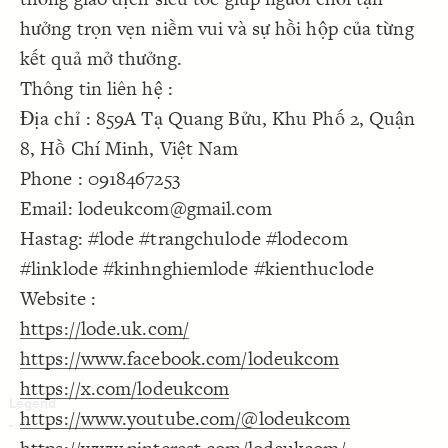
Decorate Connections
hưởng trọn vẹn niềm vui và sự hồi hộp của từng
kết quả mở thưởng.
Thông tin liên hệ :
Địa chỉ : 859A Tạ Quang Bửu, Khu Phố 2, Quận
8, Hồ Chí Minh, Việt Nam
Phone : 0918467253
Email: lodeukcom@gmail.com
Hastag: #lode #trangchulode #lodecom
#linklode #kinhnghiemlode #kienthuclode
Website :
https://lode.uk.com/
https://www.facebook.com/lodeukcom
https://x.com/lodeukcom
https://www.youtube.com/@lodeukcom
SWITCH TO
EDITOR
ADVANCED
ADVANCED
SWITCH TO
EDITOR
You've made changes to this view
You've made changes to this view
REVERT
REVERT