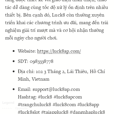
Decorate Connections
tác dễ dàng cùng tốc độ xử lý ổn định trên nhiều
thiết bị. Bên cạnh đó, Luck8 còn thường xuyên
triển khai các chương trình ưu đãi, mang đến trải
nghiệm giải trí mượt mà và cơ hội nhận thưởng
mỗi ngày cho người chơi.
Website:
https://luck8ap.com/
SDT: 0983338778
Địa chỉ: 102 3 Tháng 2, Lái Thiêu, Hồ Chí
Minh, Vietnam
Email: support@luck8ap.com
Hashtag: #luck8 #luck8apcom
#trangchuluck8 #luck8com #luck8app
SWITCH TO
EDITOR
ADVANCED
ADVANCED
SWITCH TO
EDITOR
You've made changes to this view
You've made changes to this view
#luck8slot #taiappluck8 #dangnhapluck8
REVERT
REVERT