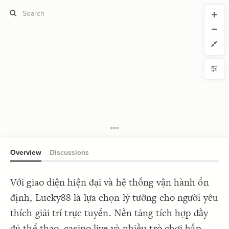
CURRENT VIEW
CURRENT VIEW
lucky88kyccommx
lucky88kyccommx
If you're comfortable with code, we strongly recommend using the
YLE
uide to get started.
advanced editor. Check out our
ADVANCED VIEWS
Size by
Automatically apply changes
Color by
Shape by
{
@settings
1
  template: systems;
2
Customize defaults
}
3
4
RUCTURE
5
Connect by
Overview
Discussions
Filter
Showcase
Với giao diện hiện đại và hệ thống vận hành ổn
More
NTROLS
định, Lucky88 là lựa chọn lý tưởng cho người yêu
Add custom control
thích giải trí trực tuyến. Nền tảng tích hợp đầy
LES
đủ thể thao, casino live và nhiều trò chơi hấp
Decorate Elements