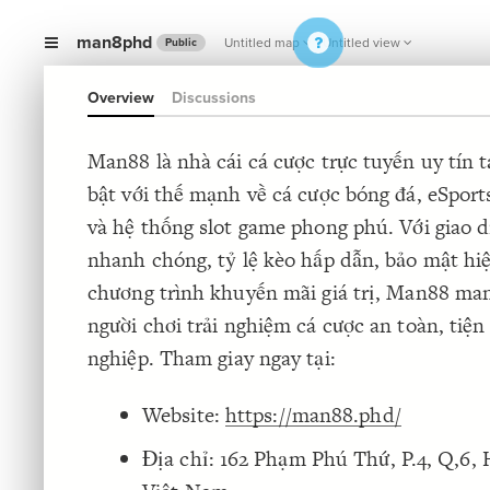
man8phd
Untitled map
Untitled view
Public
Overview
Discussions
Man88 là nhà cái cá cược trực tuyến uy tín t
bật với thế mạnh về cá cược bóng đá, eSports
và hệ thống slot game phong phú. Với giao d
nhanh chóng, tỷ lệ kèo hấp dẫn, bảo mật hiệ
chương trình khuyến mãi giá trị, Man88 ma
người chơi trải nghiệm cá cược an toàn, tiện
nghiệp. Tham giay ngay tại:
Website:
https://man88.phd/
Địa chỉ: 162 Phạm Phú Thứ, P.4, Q,6,