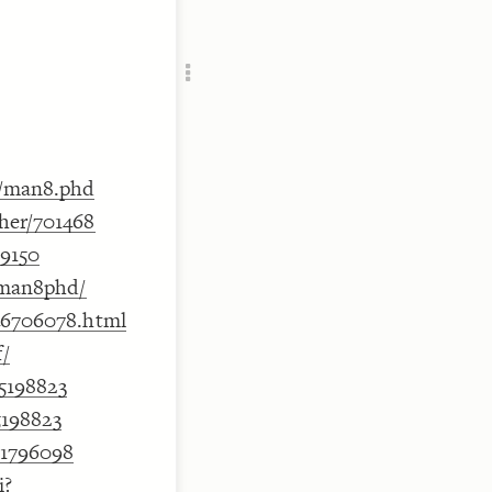
Add c
RULES
Decor
Decor
y/man8.phd
her/701468
89150
/man8phd/
46706078.html
/
15198823
5198823
:1796098
i?