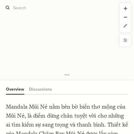
CURRENT VIEW
CURRENT VIEW
Untitled view
Untitled view
If you're comfortable with code, we strongly recommend using the
YLE
uide to get started.
advanced editor. Check out our
ADVANCED VIEWS
Size by
Automatically apply changes
Color by
Shape by
{
@settings
1
  template: systems;
2
Customize defaults
}
3
4
RUCTURE
5
Connect by
Overview
Discussions
Filter
Showcase
Mandala Mũi Né nằm bên bờ biển thơ mộng của
More
NTROLS
Mũi Né, là điểm dừng chân tuyệt vời cho những
Add custom control
ai tìm kiếm sự sang trọng và thanh bình. Thiết kế
LES
của Mandala Chăm Bay Mũi Né được lấy cảm
Decorate Elements