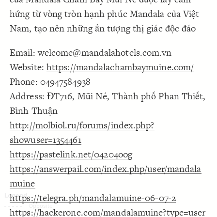
Decorate Connections
hứng từ vòng tròn hạnh phúc Mandala của Việt
Nam, tạo nên những ấn tượng thị giác độc đáo
Email: welcome@mandalahotels.com.vn
Website:
https://mandalachambaymuine.com/
Phone: 04947584938
Address: ĐT716, Mũi Né, Thành phố Phan Thiết,
Bình Thuận
http://molbiol.ru/forums/index.php?
showuser=1354461
https://pastelink.net/04204oog
https://answerpail.com/index.php/user/mandala
muine
https://telegra.ph/mandalamuine-06-07-2
SWITCH TO
EDITOR
ADVANCED
ADVANCED
SWITCH TO
EDITOR
You've made changes to this view
You've made changes to this view
https://hackerone.com/mandalamuine?type=user
REVERT
REVERT