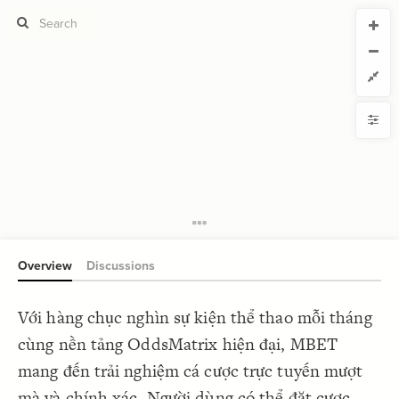
CURRENT VIEW
CURRENT VIEW
mbetukcom
mbetukcom
If you're comfortable with code, we strongly recommend using the
YLE
uide to get started.
advanced editor. Check out our
ADVANCED VIEWS
Size by
Automatically apply changes
Color by
Shape by
{
@settings
1
  template: systems;
2
Customize defaults
}
3
4
RUCTURE
5
Connect by
Overview
Discussions
Filter
Showcase
Với hàng chục nghìn sự kiện thể thao mỗi tháng
More
NTROLS
cùng nền tảng OddsMatrix hiện đại, MBET
Add custom control
mang đến trải nghiệm cá cược trực tuyến mượt
LES
mà và chính xác. Người dùng có thể đặt cược
Decorate Elements