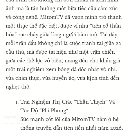
Decorate Connections
ảnh mà là tận hưởng một bữa tiệc của cảm xúc
và công nghệ. MitomTV đã vươn mình trở thành
một thực thể đặc biệt, được ví như "tiên cổ thần
hỏa" rực cháy giữa lòng người hâm mộ. Tại đây,
mỗi trận đấu không chỉ là cuộc tranh tài giữa 22
cầu thủ, mà được tái hiện như một trận chiến
giữa các thế lực vô biên, mang đến cho khán giả
một trải nghiệm xem bóng đá độc nhất vô nhị:
vừa chân thực, vừa huyền ảo, vừa kịch tính đến
nghẹt thở.
Trải Nghiệm Thị Giác "Thần Thạch" Và
Tốc Độ "Phi Phong"
Sức mạnh cốt lõi của MitomTV nằm ở hệ
SWITCH TO
EDITOR
ADVANCED
ADVANCED
SWITCH TO
EDITOR
You've made changes to this view
You've made changes to this view
thống truyền dẫn tiên tiến nhất năm 2026,
REVERT
REVERT