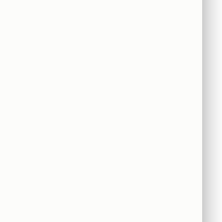
ustom control
ate Elements
ate Connections