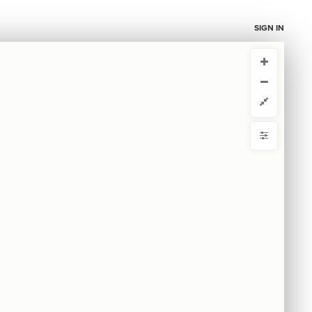
SIGN IN
CURRENT VIEW
CURRENT VIEW
Untitled view
Untitled view
ou're comfortable with code, we strongly recommend using the
 get started.
advanced editor. Check out our
ADVANCED VIEWS
y
Automatically apply changes
by
 by
{
@settings
1
  template: systems;
2
mize defaults
}
3
4
RE
5
ct by
ase
S