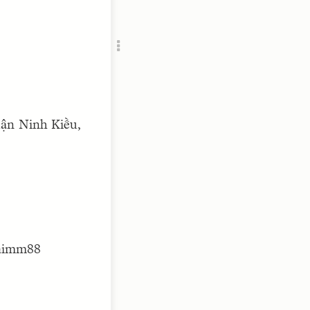
Add c
RULES
Decor
Decor
uận Ninh Kiều,
aimm88