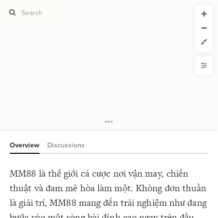
CURRENT VIEW
CURRENT VIEW
Untitled view
Untitled view
If you're comfortable with code, we strongly recommend using the
YLE
uide to get started.
advanced editor. Check out our
ADVANCED VIEWS
Size by
Automatically apply changes
Color by
Shape by
{
@settings
1
  template: systems;
2
Customize defaults
}
3
4
RUCTURE
5
Connect by
Overview
Discussions
Filter
Showcase
MM88 là thế giới cá cược nơi vận may, chiến
More
NTROLS
thuật và đam mê hòa làm một. Không đơn thuần
Add custom control
là giải trí, MM88 mang đến trải nghiệm như đang
LES
bước vào một sòng bài đỉnh cao ngay trên đầu
Decorate Elements