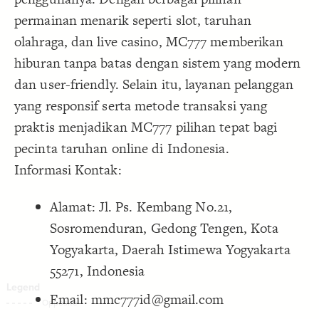
Decorate Connections
permainan menarik seperti slot, taruhan
olahraga, dan live casino, MC777 memberikan
hiburan tanpa batas dengan sistem yang modern
dan user-friendly. Selain itu, layanan pelanggan
yang responsif serta metode transaksi yang
praktis menjadikan MC777 pilihan tepat bagi
pecinta taruhan online di Indonesia.
Informasi Kontak:
Alamat: Jl. Ps. Kembang No.21,
Sosromenduran, Gedong Tengen, Kota
Yogyakarta, Daerah Istimewa Yogyakarta
55271, Indonesia
Email: mmc777id@gmail.com
SWITCH TO
EDITOR
ADVANCED
ADVANCED
SWITCH TO
EDITOR
You've made changes to this view
You've made changes to this view
REVERT
REVERT