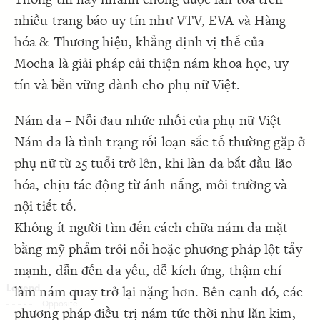
Decorate Connections
nhiều trang báo uy tín như VTV, EVA và Hàng
hóa & Thương hiệu, khẳng định vị thế của
Mocha là giải pháp cải thiện nám khoa học, uy
tín và bền vững dành cho phụ nữ Việt.
Nám da – Nỗi đau nhức nhối của phụ nữ Việt
Nám da là tình trạng rối loạn sắc tố thường gặp ở
phụ nữ từ 25 tuổi trở lên, khi làn da bắt đầu lão
hóa, chịu tác động từ ánh nắng, môi trường và
nội tiết tố.
Không ít người tìm đến cách chữa nám da mặt
bằng mỹ phẩm trôi nổi hoặc phương pháp lột tẩy
mạnh, dẫn đến da yếu, dễ kích ứng, thậm chí
làm nám quay trở lại nặng hơn. Bên cạnh đó, các
SWITCH TO
EDITOR
ADVANCED
ADVANCED
SWITCH TO
EDITOR
You've made changes to this view
You've made changes to this view
phương pháp điều trị nám tức thời như lăn kim,
REVERT
REVERT