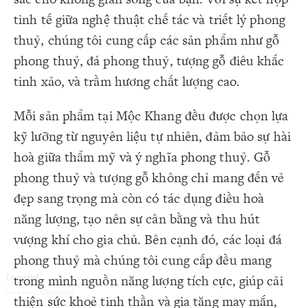
Decorate Connections
tinh tế giữa nghệ thuật chế tác và triết lý phong
thuỷ, chúng tôi cung cấp các sản phẩm như gỗ
phong thuỷ, đá phong thuỷ, tượng gỗ điêu khắc
tinh xảo, và trầm hương chất lượng cao.
Mỗi sản phẩm tại Mộc Khang đều được chọn lựa
kỹ lưỡng từ nguyên liệu tự nhiên, đảm bảo sự hài
hoà giữa thẩm mỹ và ý nghĩa phong thuỷ. Gỗ
phong thuỷ và tượng gỗ không chỉ mang đến vẻ
đẹp sang trọng mà còn có tác dụng điều hoà
năng lượng, tạo nên sự cân bằng và thu hút
vượng khí cho gia chủ. Bên cạnh đó, các loại đá
phong thuỷ mà chúng tôi cung cấp đều mang
trong mình nguồn năng lượng tích cực, giúp cải
SWITCH TO
EDITOR
ADVANCED
ADVANCED
SWITCH TO
EDITOR
You've made changes to this view
You've made changes to this view
thiện sức khoẻ tinh thần và gia tăng may mắn,
REVERT
REVERT