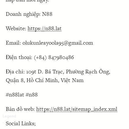
Decorate Connections
Doanh nghiệp: N88
Website:
https://n88.lat
Email: olukunleayoola95@gmail.com
Điện thoại: (+84) 847980486
Địa chỉ: 109t D. Bá Trạc, Phường Rạch Ông,
Quận 8, Hồ Chí Minh, Việt Nam
#n88lat #n88
Bản đồ web:
https://n88.lat/sitemap_index.xml
Social Links;
SWITCH TO
EDITOR
ADVANCED
ADVANCED
SWITCH TO
EDITOR
You've made changes to this view
You've made changes to this view
REVERT
REVERT