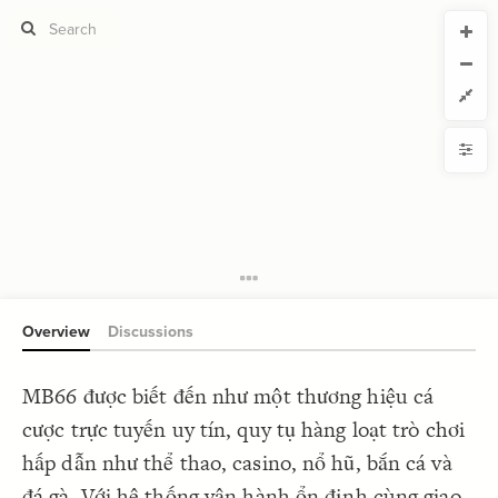
CURRENT VIEW
CURRENT VIEW
ncmb66black0
ncmb66black0
If you're comfortable with code, we strongly recommend using the
YLE
uide to get started.
advanced editor. Check out our
ADVANCED VIEWS
Size by
Automatically apply changes
Color by
Shape by
{
@settings
1
  template: systems;
2
Customize defaults
}
3
4
RUCTURE
5
Connect by
Overview
Discussions
Filter
Showcase
MB66 được biết đến như một thương hiệu cá
More
NTROLS
cược trực tuyến uy tín, quy tụ hàng loạt trò chơi
Add custom control
hấp dẫn như thể thao, casino, nổ hũ, bắn cá và
LES
đá gà. Với hệ thống vận hành ổn định cùng giao
Decorate Elements