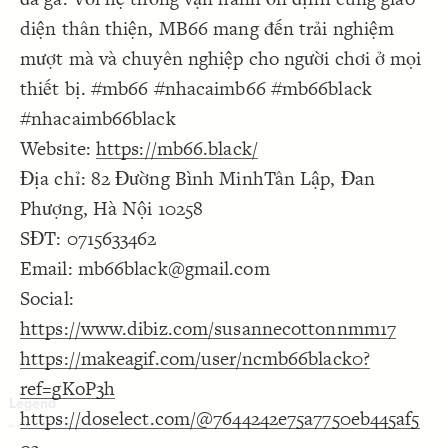
Decorate Connections
diện thân thiện, MB66 mang đến trải nghiệm
mượt mà và chuyên nghiệp cho người chơi ở mọi
thiết bị. #mb66 #nhacaimb66 #mb66black
#nhacaimb66black
Website:
https://mb66.black/
Địa chỉ: 82 Đường Bình MinhTân Lập, Đan
Phượng, Hà Nội 10258
SĐT: 0715633462
Email: mb66black@gmail.com
Social:
https://www.dibiz.com/susannecottonnmm17
https://makeagif.com/user/ncmb66black0?
ref=gKoP3h
https://doselect.com/@7644242e75a7750eb445af5
SWITCH TO
EDITOR
ADVANCED
ADVANCED
SWITCH TO
EDITOR
You've made changes to this view
You've made changes to this view
REVERT
REVERT