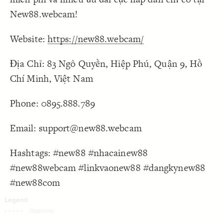
Decorate Connections
New88.webcam!
Website:
https://new88.webcam/
Địa Chỉ: 83 Ngô Quyền, Hiệp Phú, Quận 9, Hồ
Chí Minh, Việt Nam
Phone: 0895.888.789
Email: support@new88.webcam
Hashtags: #new88 #nhacainew88
#new88webcam #linkvaonew88 #dangkynew88
#new88com
SWITCH TO
EDITOR
ADVANCED
ADVANCED
SWITCH TO
EDITOR
You've made changes to this view
You've made changes to this view
REVERT
REVERT