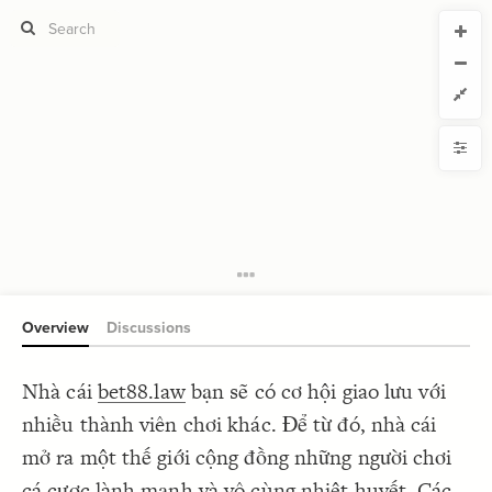
CURRENT VIEW
CURRENT VIEW
Untitled view
Untitled view
If you're comfortable with code, we strongly recommend using the
YLE
uide to get started.
advanced editor. Check out our
ADVANCED VIEWS
Size by
Automatically apply changes
Color by
Shape by
{
@settings
1
  template: systems;
2
Customize defaults
}
3
4
RUCTURE
5
Connect by
Overview
Discussions
Filter
Showcase
Nhà cái
bet88.law
bạn sẽ có cơ hội giao lưu với
More
NTROLS
nhiều thành viên chơi khác. Để từ đó, nhà cái
Add custom control
mở ra một thế giới cộng đồng những người chơi
LES
cá cược lành mạnh và vô cùng nhiệt huyết. Các
Decorate Elements