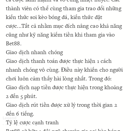
Decorate Connections
thành viên có thể cùng tham gia trao đổi những
kiến thức soi kèo bóng đá, kiến thức đặt
cược...Tất cả nhằm mục đích nâng cao khả năng
cũng như kỹ năng kiếm tiền khi tham gia vào
Bet88.
Giao dịch nhanh chóng
Giao dịch thanh toán được thực hiện 1 cách
nhanh chóng vô cùng. Điều này khiến cho người
chơi luôn cảm thấy hài lòng nhất. Trong đó:
Giao dịch nạp tiền được thực hiện trong khoảng
2 đến 5 phút.
Giao dịch rút tiền được xử lý trong thời gian 2
đến 6 tiếng.
Tỷ lệ cược cạnh tranh
SWITCH TO
EDITOR
ADVANCED
ADVANCED
SWITCH TO
EDITOR
You've made changes to this view
You've made changes to this view
REVERT
REVERT