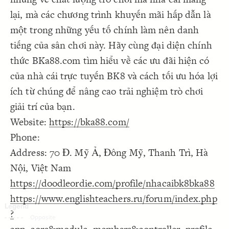
Decorate Connections
lại, mà các chương trình khuyến mãi hấp dẫn là
một trong những yếu tố chính làm nên danh
tiếng của sân chơi này. Hãy cùng đại diện chính
thức BKa88.com tìm hiểu về các ưu đãi hiện có
của nhà cái trực tuyến BK8 và cách tối ưu hóa lợi
ích từ chúng để nâng cao trải nghiệm trò chơi
giải trí của bạn.
Website:
https://bka88.com/
Phone:
Address: 70 Đ. Mỹ Ả, Đông Mỹ, Thanh Trì, Hà
Nội, Việt Nam
https://doodleordie.com/profile/nhacaibk8bka88
https://www.englishteachers.ru/forum/index.php
?
SWITCH TO
EDITOR
ADVANCED
ADVANCED
SWITCH TO
EDITOR
You've made changes to this view
You've made changes to this view
REVERT
REVERT