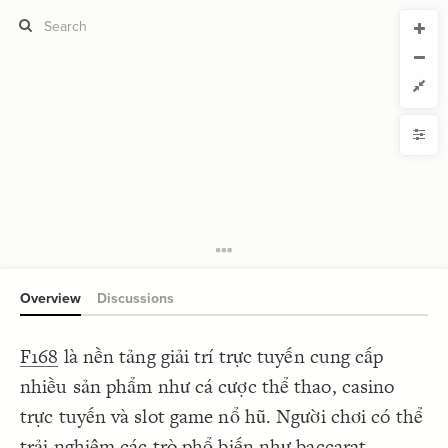
CURRENT VIEW
CURRENT VIEW
Untitled view
Untitled view
If you're comfortable with code, we strongly recommend using the
YLE
uide to get started.
advanced editor. Check out our
ADVANCED VIEWS
Size by
Automatically apply changes
Color by
Shape by
{
@settings
1
  template: systems;
2
Customize defaults
}
3
4
RUCTURE
5
Connect by
Overview
Discussions
Filter
Showcase
F168
là nền tảng giải trí trực tuyến cung cấp
More
NTROLS
nhiều sản phẩm như cá cược thể thao, casino
Add custom control
trực tuyến và slot game nổ hũ. Người chơi có thể
LES
trải nghiệm các trò phổ biến như baccarat,
Decorate Elements