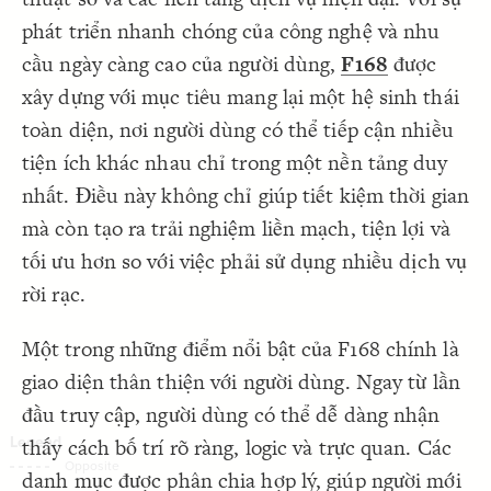
Decorate Connections
phát triển nhanh chóng của công nghệ và nhu
cầu ngày càng cao của người dùng,
F168
được
xây dựng với mục tiêu mang lại một hệ sinh thái
toàn diện, nơi người dùng có thể tiếp cận nhiều
tiện ích khác nhau chỉ trong một nền tảng duy
nhất. Điều này không chỉ giúp tiết kiệm thời gian
mà còn tạo ra trải nghiệm liền mạch, tiện lợi và
tối ưu hơn so với việc phải sử dụng nhiều dịch vụ
rời rạc.
Một trong những điểm nổi bật của F168 chính là
giao diện thân thiện với người dùng. Ngay từ lần
đầu truy cập, người dùng có thể dễ dàng nhận
thấy cách bố trí rõ ràng, logic và trực quan. Các
SWITCH TO
EDITOR
ADVANCED
ADVANCED
SWITCH TO
EDITOR
You've made changes to this view
You've made changes to this view
danh mục được phân chia hợp lý, giúp người mới
REVERT
REVERT