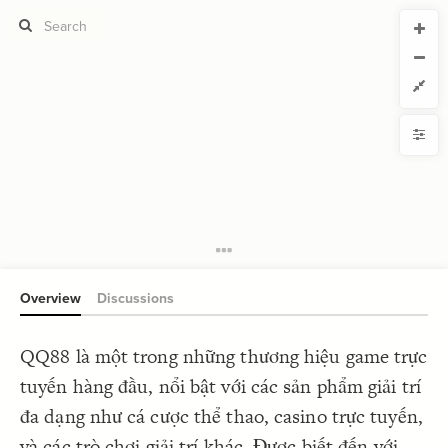
CURRENT VIEW
CURRENT VIEW
Untitled view
Untitled view
If you're comfortable with code, we strongly recommend using the
YLE
uide to get started.
advanced editor. Check out our
ADVANCED VIEWS
Size by
Automatically apply changes
Color by
Shape by
{
@settings
1
  template: systems;
2
Customize defaults
}
3
4
RUCTURE
5
Connect by
Overview
Discussions
Filter
Showcase
QQ88 là một trong những thương hiệu game trực
More
NTROLS
tuyến hàng đầu, nổi bật với các sản phẩm giải trí
Add custom control
đa dạng như cá cược thể thao, casino trực tuyến,
LES
và các trò chơi giải trí khác. Được biết đến với
Decorate Elements