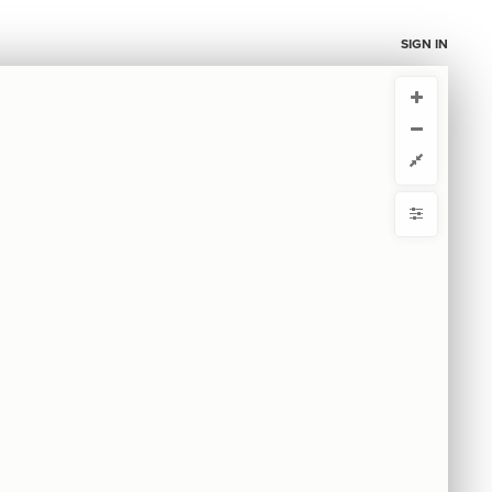
SIGN IN
CURRENT VIEW
CURRENT VIEW
Nhà Cái Uy Tín
Nhà Cái Uy Tín
ou're comfortable with code, we strongly recommend using the
 get started.
advanced editor. Check out our
ADVANCED VIEWS
y
Automatically apply changes
by
 by
{
@settings
1
  template: systems;
2
mize defaults
}
3
4
RE
5
ct by
ase
S