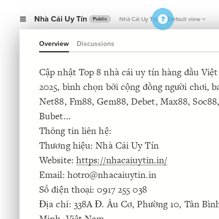
Nhà Cái Uy Tín
Nhà Cái Uy Tín
Default view
Public
Overview
Discussions
Cập nhật Top 8 nhà cái uy tín hàng đầu Vi
2025, bình chọn bởi cộng đồng người chơi, 
Net88, Fm88, Gem88, Debet, Max88, Soc88,
Bubet...
Thông tin liên hệ:
Thương hiệu: Nhà Cái Uy Tín
Website:
https://nhacaiuytin.in/
Email: hotro@nhacaiuytin.in
Số điện thoại: 0917 255 038
Địa chỉ: 338A Đ. Âu Cơ, Phường 10, Tân Bìn
Minh, Việt Nam