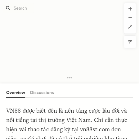
CURRENT VIEW
CURRENT VIEW
Untitled view
Untitled view
If you're comfortable with code, we strongly recommend using the
YLE
uide to get started.
advanced editor. Check out our
ADVANCED VIEWS
Size by
Automatically apply changes
Color by
Shape by
{
@settings
1
  template: systems;
2
Customize defaults
}
3
4
RUCTURE
5
Connect by
Overview
Discussions
Filter
Showcase
VN88 được biết đến là nền tảng cược lâu đời và
More
NTROLS
nổi tiếng tại thị trường Việt Nam. Chỉ cần thực
Add custom control
hiện vài thao tác đăng ký tại vn88st.com đơn
LES
giản, người chơi đã có thể trải nghiệm kho tàng
Decorate Elements