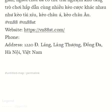
Decorate Connections
trò chơi hấp dẫn cùng nhiều kèo cược khác nhau
như kèo tài xỉu, kèo châu á, kèo châu Âu.
#vn88 #vn88st
Website:
https://vn88st.com/
Phone:
Address: 1220 Đ. Láng, Láng Thượng, Đống Đa,
Hà Nội, Việt Nam
#untitled-map
|
permalink
SWITCH TO
EDITOR
ADVANCED
ADVANCED
SWITCH TO
EDITOR
You've made changes to this view
You've made changes to this view
REVERT
REVERT