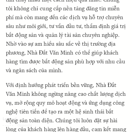
Decorate Connections
tôi không chỉ cung cấp nền tảng đăng tin miễn
phí mà còn mang đến các dịch vụ hỗ trợ chuyên
sâu như môi giới, tư vấn đầu tư, thẩm định giá trị
bất động sản và quản lý tài sản chuyên nghiệp.
Nhờ vào sự am hiểu sâu sắc về thị trường địa
phương, Nhà Đất Văn Minh có thể giúp khách
hàng tìm được bất động sản phù hợp với nhu cầu
và ngân sách của mình.
Với định hướng phát triển bền vững, Nhà Đất
Văn Minh không ngừng nâng cao chất lượng dịch
vụ, mở rộng quy mô hoạt động và ứng dụng công
nghệ tiên tiến để tạo ra một hệ sinh thái bất
động sản toàn diện. Chúng tôi luôn đặt sự hài
SWITCH TO
EDITOR
ADVANCED
ADVANCED
SWITCH TO
EDITOR
You've made changes to this view
You've made changes to this view
lòng của khách hàng lên hàng đầu, cam kết mang
REVERT
REVERT