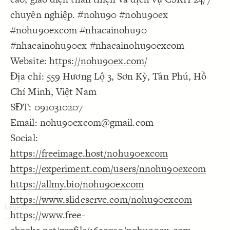
Decorate Connections
chuyên nghiệp. #nohu90 #nohu90ex
#nohu90excom #nhacainohu90
#nhacainohu90ex #nhacainohu90excom
Website:
https://nohu90ex.com/
Địa chỉ: 559 Hương Lộ 3, Sơn Kỳ, Tân Phú, Hồ
Chí Minh, Việt Nam
SĐT: 0910310207
Email: nohu90excom@gmail.com
Social:
https://freeimage.host/nohu90excom
https://experiment.com/users/nnohu90excom
https://allmy.bio/nohu90excom
https://www.slideserve.com/nohu90excom
https://www.free-
SWITCH TO
EDITOR
ADVANCED
ADVANCED
SWITCH TO
EDITOR
You've made changes to this view
You've made changes to this view
REVERT
REVERT