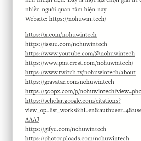
nhiều người quan tâm hiện nay.
Website:
https://nohuwin.tech/
https://x.com/nohuwintech
https://issuu.com/nohuwintech
https://www.youtube.com/@nohuwintech
https://www.pinterest.com/nohuwintech/
https://www.twitch.tv/nohuwintech/about
https://gravatar.com/nohuwintech
https://500px.com/p/nohuwintech?view=pho
https://scholar.google.com/citations?
view_op=list_works&hl=en&authuser=4&u
AAAJ
https://gifyu.com/nohuwintech
https://photouploads.com/nohuwintech