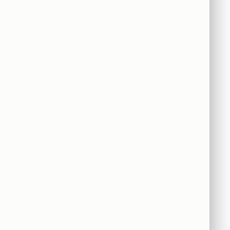
ustom control
ate Elements
ate Connections