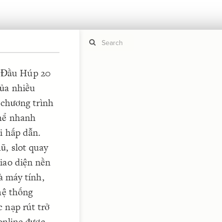
 Đầu Húp 20
của nhiều
If y
STYLE
guide to
i chương trình
Size b
Color 
thể nhanh
Shape
i hấp dẫn.
Custo
ũ, slot quay
STRUCTU
iao diện nền
Conne
à máy tính,
Filter
hệ thống
Showc
 nạp rút trở
More
CONTROL
 online được