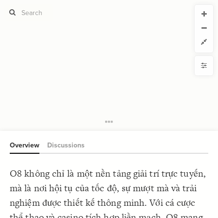
CURRENT VIEW
CURRENT VIEW
Untitled view
Untitled view
If you're comfortable with code, we strongly recommend using the
YLE
uide to get started.
advanced editor. Check out our
ADVANCED VIEWS
Size by
Automatically apply changes
Color by
Shape by
{
@settings
1
  template: systems;
2
Customize defaults
}
3
4
RUCTURE
5
Connect by
Overview
Discussions
Filter
Showcase
O8 không chỉ là một nền tảng giải trí trực tuyến,
More
NTROLS
mà là nơi hội tụ của tốc độ, sự mượt mà và trải
Add custom control
nghiệm được thiết kế thông minh. Với cá cược
LES
thể thao và casino tích hợp liền mạch, O8 mang
Decorate Elements