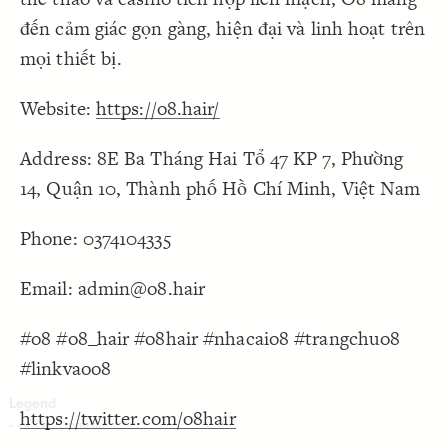
Decorate Connections
đến cảm giác gọn gàng, hiện đại và linh hoạt trên
mọi thiết bị.
Website:
https://o8.hair/
Address: 8E Ba Tháng Hai Tổ 47 KP 7, Phường
14, Quận 10, Thành phố Hồ Chí Minh, Việt Nam
Phone: 0374104335
Email: admin@o8.hair
#o8 #o8_hair #o8hair #nhacaio8 #trangchuo8
#linkvaoo8
https://twitter.com/o8hair
SWITCH TO
EDITOR
ADVANCED
ADVANCED
SWITCH TO
EDITOR
You've made changes to this view
You've made changes to this view
REVERT
REVERT