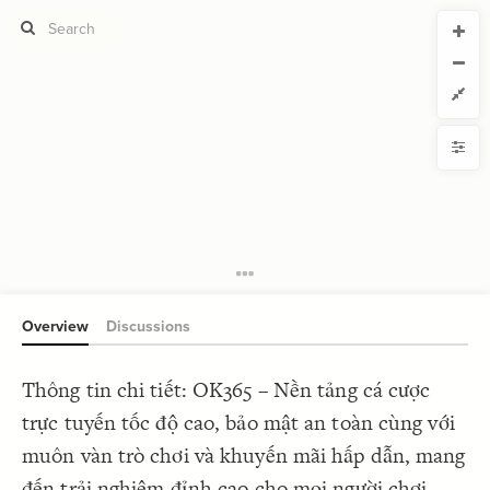
CURRENT VIEW
CURRENT VIEW
ok365lvcom
ok365lvcom
If you're comfortable with code, we strongly recommend using the
YLE
uide to get started.
advanced editor. Check out our
ADVANCED VIEWS
Size by
Automatically apply changes
Color by
Shape by
{
@settings
1
  template: systems;
2
Customize defaults
}
3
4
RUCTURE
5
Connect by
Overview
Discussions
Filter
Showcase
Thông tin chi tiết: OK365 – Nền tảng cá cược
More
NTROLS
trực tuyến tốc độ cao, bảo mật an toàn cùng với
Add custom control
muôn vàn trò chơi và khuyến mãi hấp dẫn, mang
LES
đến trải nghiệm đỉnh cao cho mọi người chơi.
Decorate Elements