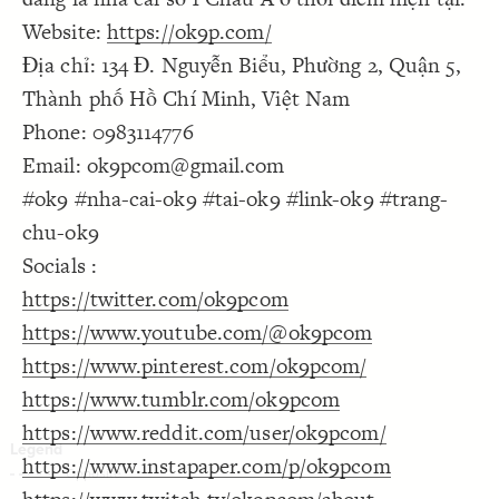
Decorate Connections
Website:
https://ok9p.com/
Địa chỉ: 134 Đ. Nguyễn Biểu, Phường 2, Quận 5,
Thành phố Hồ Chí Minh, Việt Nam
Phone: 0983114776
Email: ok9pcom@gmail.com
#ok9 #nha-cai-ok9 #tai-ok9 #link-ok9 #trang-
chu-ok9
Socials :
https://twitter.com/ok9pcom
https://www.youtube.com/@ok9pcom
https://www.pinterest.com/ok9pcom/
https://www.tumblr.com/ok9pcom
https://www.reddit.com/user/ok9pcom/
https://www.instapaper.com/p/ok9pcom
SWITCH TO
EDITOR
ADVANCED
ADVANCED
SWITCH TO
EDITOR
You've made changes to this view
You've made changes to this view
REVERT
REVERT