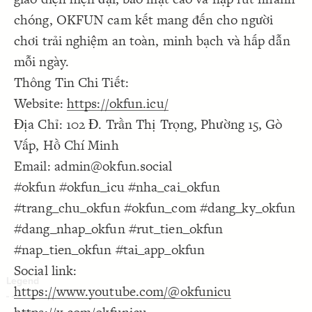
Decorate Connections
chóng, OKFUN cam kết mang đến cho người
chơi trải nghiệm an toàn, minh bạch và hấp dẫn
mỗi ngày.
Thông Tin Chi Tiết:
Website:
https://okfun.icu/
Địa Chỉ: 102 Đ. Trần Thị Trọng, Phường 15, Gò
Vấp, Hồ Chí Minh
Email: admin@okfun.social
#okfun #okfun_icu #nha_cai_okfun
#trang_chu_okfun #okfun_com #dang_ky_okfun
#dang_nhap_okfun #rut_tien_okfun
#nap_tien_okfun #tai_app_okfun
Social link:
https://www.youtube.com/@okfunicu
SWITCH TO
EDITOR
ADVANCED
ADVANCED
SWITCH TO
EDITOR
You've made changes to this view
You've made changes to this view
REVERT
REVERT