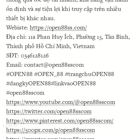
Decorate Connections
ổn định và sự tiện lợi khi truy cập trên nhiều
thiết bị khác nhau.
Webiste:
https://open88ss.com/
Địa chỉ: 11a Phan Huy Ích, Phường 15, Tân Bình,
Thành phố Hồ Chí Minh, Vietnam
SĐT: 0346128126
Email: contact@open88sscom
#OPEN88 #OPEN_88 #trangchuOPEN88
#dangkyOPEN88#linkvaoOPEN88
#open88sscom
https://www.youtube.com/@open88sscom
https://twitter.com/open88sscom
https://www.pinterest.com/open88sscom/
https://500px.com/p/open88sscom
SWITCH TO
EDITOR
ADVANCED
ADVANCED
SWITCH TO
EDITOR
You've made changes to this view
You've made changes to this view
REVERT
REVERT