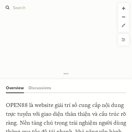
CURRENT VIEW
CURRENT VIEW
Untitled view
Untitled view
If you're comfortable with code, we strongly recommend using the
YLE
uide to get started.
advanced editor. Check out our
ADVANCED VIEWS
Size by
Automatically apply changes
Color by
Shape by
{
@settings
1
  template: systems;
2
Customize defaults
}
3
4
RUCTURE
5
Connect by
Overview
Discussions
Filter
Showcase
OPEN88 là website giải trí số cung cấp nội dung
More
NTROLS
trực tuyến với giao diện thân thiện và cấu trúc rõ
Add custom control
ràng. Nền tảng chú trọng trải nghiệm người dùng
LES
thông qua tốc độ tải nhanh, khả năng vận hành
Decorate Elements