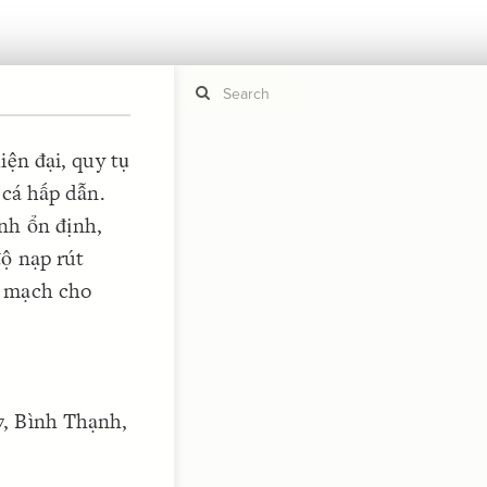
iện đại, quy tụ
 cá hấp dẫn.
If y
STYLE
guide to
nh ổn định,
Size b
Color 
độ nạp rút
Shape
n mạch cho
Custo
STRUCTU
Conne
Filter
7, Bình Thạnh,
Showc
More
CONTROL