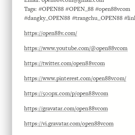
Tags: #OPEN88 #OPEN_88 #open88vcom
#dangky_OPEN88 #trangchu_OPEN88 #li
https://open88v.com/
https://www.youtube.com/@open88vcom
https://twitter.com/open88vcom
https://www.pinterest.com/open88vcom/
https://500px.com/p/open88vcom
https://gravatar.com/open88vcom
https://vi.gravatar.com/open88vcom