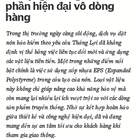
phần hiện đại vô dòng
Decorate Connections
hàng
Trong thị trường ngày càng sôi động, dịch vụ đặt
nón bảo hiểm theo yêu cầu Thắng Lợi đã khẳng
định vị thế bằng việc liên tục đổi mới và ứng dụng
các vật liệu tiên tiến. Một trong những điểm nổi
bật chính là việc sử dụng xốp nhựa EPS (Expanded
Polystyrene) trong cấu tạo của nón. Loại vật liệu
này không chỉ giúp nâng cao khả năng bảo vệ mà
còn mang lại nhiều lợi ích vượt trội so với các dòng
sản phẩm truyền thống. Nhờ sự kết hợp hoàn hảo
giữa thiết kế và công nghệ hiện đại, đã và đang
mang đến sự an tâm tối ưu cho khách hàng khi
SWITCH TO
EDITOR
ADVANCED
ADVANCED
SWITCH TO
EDITOR
You've made changes to this view
You've made changes to this view
tham gia giao thông.
REVERT
REVERT