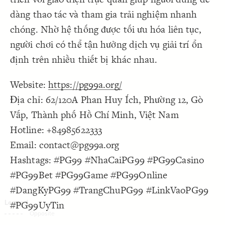
Decorate Connections
dàng thao tác và tham gia trải nghiệm nhanh
chóng. Nhờ hệ thống được tối ưu hóa liên tục,
người chơi có thể tận hưởng dịch vụ giải trí ổn
định trên nhiều thiết bị khác nhau.
Website:
https://pg99a.org/
Địa chỉ: 62/120A Phan Huy Ích, Phường 12, Gò
Vấp, Thành phố Hồ Chí Minh, Việt Nam
Hotline: +84985622333
Email: contact@pg99a.org
Hashtags: #PG99 #NhaCaiPG99 #PG99Casino
#PG99Bet #PG99Game #PG99Online
#DangKyPG99 #TrangChuPG99 #LinkVaoPG99
#PG99UyTin
SWITCH TO
EDITOR
ADVANCED
ADVANCED
SWITCH TO
EDITOR
You've made changes to this view
You've made changes to this view
REVERT
REVERT