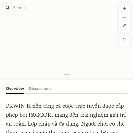
CURRENT VIEW
CURRENT VIEW
pkwin
pkwin
If you're comfortable with code, we strongly recommend using the
YLE
uide to get started.
advanced editor. Check out our
ADVANCED VIEWS
Size by
Automatically apply changes
Color by
Shape by
{
@settings
1
  template: systems;
2
Customize defaults
}
3
4
RUCTURE
5
Connect by
Overview
Discussions
Filter
Showcase
PKWIN
là nền tảng cá cược trực tuyến được cấp
More
NTROLS
phép bởi PAGCOR, mang đến trải nghiệm giải trí
Add custom control
an toàn, hợp pháp và đa dạng. Người chơi có thể
LES
tham gia cá cược thể thao, casino live, bắn cá,
Decorate Elements