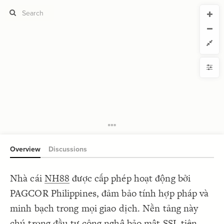
CURRENT VIEW
CURRENT VIEW
pnh88com
pnh88com
If you're comfortable with code, we strongly recommend using the
YLE
uide to get started.
advanced editor. Check out our
ADVANCED VIEWS
Size by
Automatically apply changes
Color by
Shape by
{
@settings
1
  template: systems;
2
Customize defaults
}
3
4
RUCTURE
5
Connect by
Overview
Discussions
Filter
Showcase
Nhà cái
NH88
được cấp phép hoạt động bởi
More
NTROLS
PAGCOR Philippines, đảm bảo tính hợp pháp và
Add custom control
minh bạch trong mọi giao dịch. Nền tảng này
LES
chú trọng đầu tư công nghệ bảo mật SSL tiên
Decorate Elements