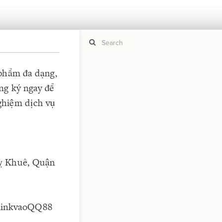
 phẩm đa dạng,
ng ký ngay để
If y
STYLE
guide to
ghiệm dịch vụ
Size b
Color 
Shape
Custo
STRUCTU
uỵ Khuê, Quận
Conne
Filter
Showc
linkvaoQQ88
More
CONTROL