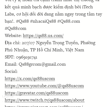
Decorate Connections
kết quả minh bạch được kiểm định bởi iTech
Labs, cơ hội đổi đời đang nằm ngay trong tầm tay
bạn!. #Qs88 #nhacaiQs88 #Qs88.com
#Qs88com
Website:
https://qs88.us.com/
Địa chỉ: 207/07 Nguyễn Trọng Tuyển, Phường
Phú Nhuận, TP Hồ Chí Minh, Việt Nam
SĐT: 0969191741
Email: Qs88grcom@gmail.com
Social:
https://x.com/qs88uscom
https://www.youtube.com/@qs88uscom
https://gravatar.com/qs88uscom
https://www.twitch.tv/qs88uscom/about
SWITCH TO
EDITOR
ADVANCED
ADVANCED
SWITCH TO
EDITOR
You've made changes to this view
You've made changes to this view
REVERT
REVERT