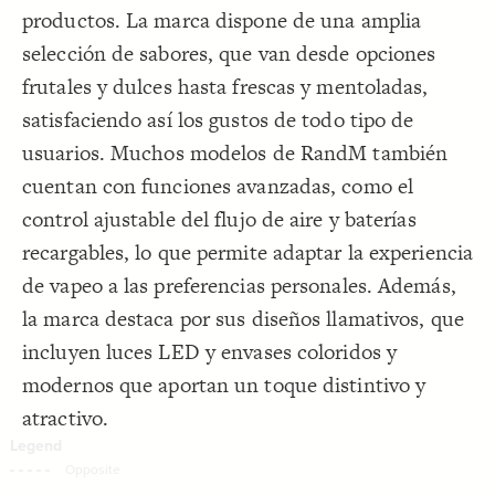
productos. La marca dispone de una amplia
Decorate Connections
selección de sabores, que van desde opciones
frutales y dulces hasta frescas y mentoladas,
satisfaciendo así los gustos de todo tipo de
usuarios. Muchos modelos de RandM también
cuentan con funciones avanzadas, como el
control ajustable del flujo de aire y baterías
recargables, lo que permite adaptar la experiencia
de vapeo a las preferencias personales. Además,
la marca destaca por sus diseños llamativos, que
incluyen luces LED y envases coloridos y
modernos que aportan un toque distintivo y
atractivo.
SWITCH TO
EDITOR
ADVANCED
ADVANCED
SWITCH TO
EDITOR
You've made changes to this view
You've made changes to this view
REVERT
REVERT