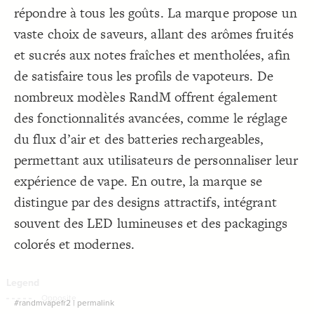
répondre à tous les goûts. La marque propose un
Decorate Connections
vaste choix de saveurs, allant des arômes fruités
et sucrés aux notes fraîches et mentholées, afin
de satisfaire tous les profils de vapoteurs. De
nombreux modèles RandM offrent également
des fonctionnalités avancées, comme le réglage
du flux d’air et des batteries rechargeables,
permettant aux utilisateurs de personnaliser leur
expérience de vape. En outre, la marque se
distingue par des designs attractifs, intégrant
souvent des LED lumineuses et des packagings
colorés et modernes.
SWITCH TO
EDITOR
ADVANCED
ADVANCED
SWITCH TO
EDITOR
You've made changes to this view
You've made changes to this view
#randmvapefr2
|
permalink
REVERT
REVERT