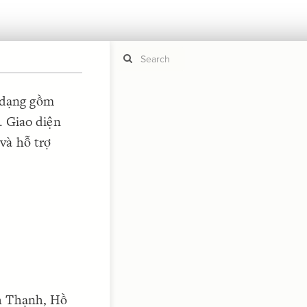
 dạng gồm
. Giao diện
If y
STYLE
guide to
và hỗ trợ
Size b
Color 
Shape
Custo
STRUCTU
Conne
Filter
Showc
More
nh Thạnh, Hồ
CONTROL