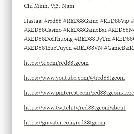
Chí Minh, Việt Nam
Hastag: #red88 #RED88Game #RED88Vip 
#RED88Casino #RED88GameBai #RED88
#RED88DoiThuong #RED88UyTin #RED88
#RED88TrucTuyen #RED88VN #GameBai
https://x.com/red88tgcom
https://www.youtube.com/@red88tgcom
https://www.pinterest.com/red88tgcom/_prof
https://www.twitch.tv/red88tgcom/about
https://gravatar.com/red88tgcom