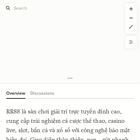
CURRENT VIEW
CURRENT VIEW
RR88
RR88
If you're comfortable with code, we strongly recommend using the
YLE
uide to get started.
advanced editor. Check out our
ADVANCED VIEWS
Size by
Automatically apply changes
Color by
Shape by
{
@settings
1
  template: systems;
2
Customize defaults
}
3
4
RUCTURE
5
Connect by
Overview
Discussions
Filter
Showcase
RR88 là sân chơi giải trí trực tuyến đỉnh cao,
More
NTROLS
cung cấp trải nghiệm cá cược thể thao, casino
Add custom control
live, slot, bắn cá và xổ số với công nghệ bảo mật
LES
hiện đại. Giao diện thân thiện, nạp – rút nhanh
Decorate Elements