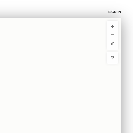
SIGN IN
CURRENT VIEW
CURRENT VIEW
Untitled view
Untitled view
ou're comfortable with code, we strongly recommend using the
 get started.
advanced editor. Check out our
ADVANCED VIEWS
y
Automatically apply changes
by
 by
{
@settings
1
  template: systems;
2
mize defaults
}
3
4
RE
5
ct by
ase
S