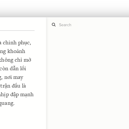
 chinh phục,
ừng khoảnh
If y
STYLE
guide to
 không chỉ mở
Size b
Color 
còn dẫn lối
Shape
g, nơi may
Custo
trận đấu là
STRUCTU
 nhịp đập mạnh
Conne
quang.
Filter
Showc
More
CONTROL