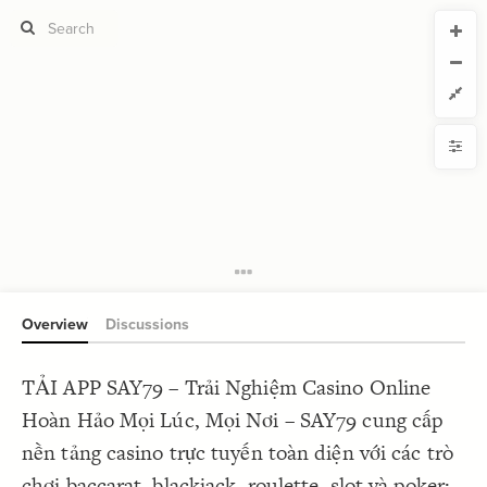
CURRENT VIEW
CURRENT VIEW
TẢI APP
TẢI APP
If you're comfortable with code, we strongly recommend using the
YLE
uide to get started.
advanced editor. Check out our
ADVANCED VIEWS
Size by
Automatically apply changes
Color by
Shape by
{
@settings
1
  template: systems;
2
Customize defaults
}
3
4
RUCTURE
5
Connect by
Overview
Discussions
Filter
Showcase
TẢI APP SAY79 – Trải Nghiệm Casino Online
More
NTROLS
Hoàn Hảo Mọi Lúc, Mọi Nơi – SAY79 cung cấp
Add custom control
nền tảng casino trực tuyến toàn diện với các trò
LES
chơi baccarat, blackjack, roulette, slot và poker;
Decorate Elements