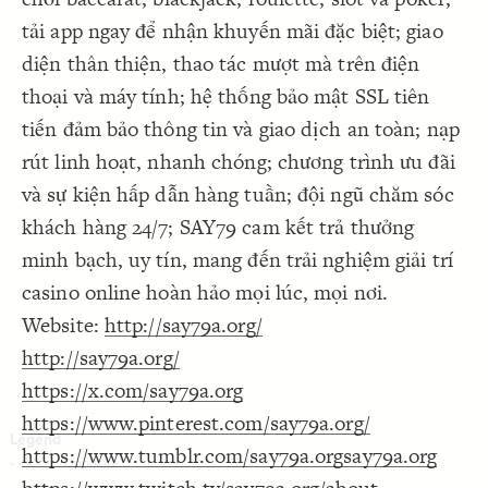
Decorate Connections
tải app ngay để nhận khuyến mãi đặc biệt; giao
diện thân thiện, thao tác mượt mà trên điện
thoại và máy tính; hệ thống bảo mật SSL tiên
tiến đảm bảo thông tin và giao dịch an toàn; nạp
rút linh hoạt, nhanh chóng; chương trình ưu đãi
và sự kiện hấp dẫn hàng tuần; đội ngũ chăm sóc
khách hàng 24/7; SAY79 cam kết trả thưởng
minh bạch, uy tín, mang đến trải nghiệm giải trí
casino online hoàn hảo mọi lúc, mọi nơi.
Website:
http://say79a.org/
http://say79a.org/
https://x.com/say79a.org
https://www.pinterest.com/say79a.org/
https://www.tumblr.com/say79a.orgsay79a.org
SWITCH TO
EDITOR
ADVANCED
ADVANCED
SWITCH TO
EDITOR
You've made changes to this view
You've made changes to this view
REVERT
REVERT