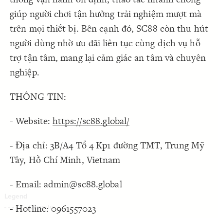
Decorate Connections
giúp người chơi tận hưởng trải nghiệm mượt mà
trên mọi thiết bị. Bên cạnh đó, SC88 còn thu hút
người dùng nhờ ưu đãi liên tục cùng dịch vụ hỗ
trợ tận tâm, mang lại cảm giác an tâm và chuyên
nghiệp.
THÔNG TIN:
- Website:
https://sc88.global/
- Địa chỉ: 3B/A4 Tổ 4 Kp1 đường TMT, Trung Mỹ
Tây, Hồ Chí Minh, Vietnam
- Email: admin@sc88.global
- Hotline: 0961557023
SWITCH TO
EDITOR
ADVANCED
ADVANCED
SWITCH TO
EDITOR
You've made changes to this view
You've made changes to this view
REVERT
REVERT