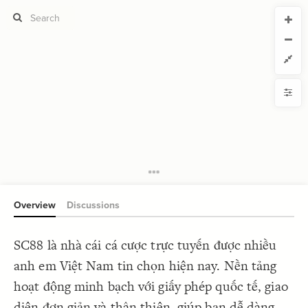
CURRENT VIEW
CURRENT VIEW
sc88link
sc88link
If you're comfortable with code, we strongly recommend using the
YLE
uide to get started.
advanced editor. Check out our
ADVANCED VIEWS
Size by
Automatically apply changes
Color by
Shape by
{
@settings
1
  template: systems;
2
Customize defaults
}
3
4
RUCTURE
5
Connect by
Overview
Discussions
Filter
Showcase
SC88 là nhà cái cá cược trực tuyến được nhiều
More
NTROLS
anh em Việt Nam tin chọn hiện nay. Nền tảng
Add custom control
hoạt động minh bạch với giấy phép quốc tế, giao
LES
diện đơn giản và thân thiện, giúp bạn dễ dàng
Decorate Elements