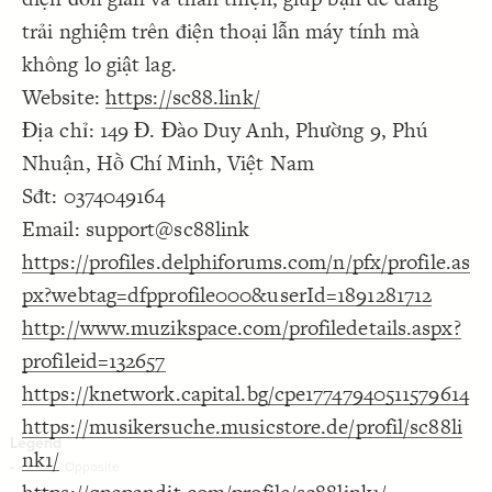
Decorate Connections
trải nghiệm trên điện thoại lẫn máy tính mà
không lo giật lag.
Website:
https://sc88.link/
Địa chỉ: 149 Đ. Đào Duy Anh, Phường 9, Phú
Nhuận, Hồ Chí Minh, Việt Nam
Sđt: 0374049164
Email: support@sc88link
https://profiles.delphiforums.com/n/pfx/profile.as
px?webtag=dfpprofile000&userId=1891281712
http://www.muzikspace.com/profiledetails.aspx?
profileid=132657
https://knetwork.capital.bg/cpe17747940511579614
https://musikersuche.musicstore.de/profil/sc88li
nk1/
SWITCH TO
EDITOR
ADVANCED
ADVANCED
SWITCH TO
EDITOR
You've made changes to this view
You've made changes to this view
REVERT
REVERT