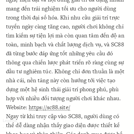
Decorate Connections
mang đến trải nghiệm tối ưu cho người dùng
trong thời đại số hóa. Khi nhu cầu giải trí trực
tuyến ngày càng tăng cao, người chơi không chỉ
tìm kiếm sự tiện lợi mà còn quan tâm đến độ an
toàn, minh bạch và chất lượng dịch vụ, và SC88
đã từng bước đáp ứng tốt những yêu cầu đó
thông qua chiến lược phát triển rõ ràng cùng sự
đầu tư nghiêm túc. Không chỉ đơn thuần là một
nhà cái, nền tảng này còn hướng tới việc tạo
dựng một hệ sinh thái giải trí phong phú, phù
hợp với nhiều đối tượng người chơi khác nhau.
Website:
https://sc88.site/
Ngay từ khi truy cập vào SC88, người dùng có
thể dễ dàng nhận thấy giao diện được thiết kế
SWITCH TO
EDITOR
ADVANCED
ADVANCED
SWITCH TO
EDITOR
You've made changes to this view
You've made changes to this view
REVERT
REVERT