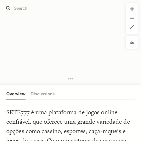
CURRENT VIEW
CURRENT VIEW
SETE777
SETE777
If you're comfortable with code, we strongly recommend using the
YLE
uide to get started.
advanced editor. Check out our
ADVANCED VIEWS
Size by
Automatically apply changes
Color by
Shape by
{
@settings
1
  template: systems;
2
Customize defaults
}
3
4
RUCTURE
5
Connect by
Overview
Discussions
Filter
Showcase
SETE777 é uma plataforma de jogos online
More
NTROLS
confiável, que oferece uma grande variedade de
Add custom control
opções como cassino, esportes, caça-níqueis e
LES
jogos de pesca. Com um sistema de segurança
Decorate Elements